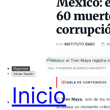
México: e
60 muert
corrupci
INSTITUTO IDARC
H
POR
Foto: STANDARD BUSINESS UNIVERSITY
Regístrate
Iniciar Sesión
TABLA DE CONTENIDOS
Inicio
El
Tren Maya
, uno de los m
atraviesa un momento críti