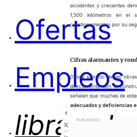
accidentes y crecientes de
1,500 kilómetros en el s
Ofertas
cuestionamientos por su segu
Cifras alarmantes y cond
Empleos
Desde el inicio de las obr
directamente con la constr
señalan que muchas de esta
adecuados y deficiencias e
library_b