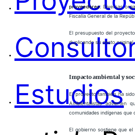
Proyectos
proveedores
. Diversas orga
Fiscalía General de la Repúbl
El presupuesto del proyecto
Consultor
duplicando su costo original
Impacto ambiental y soc
Estudios
El proyecto también ha sido
Ambientalistas advierten 
comunidades indígenas que d
El gobierno sostiene que el