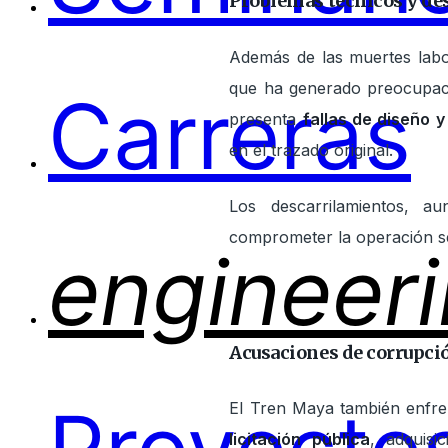
Problemas técnicos y de
Además de las muertes labo
que ha generado preocupació
Carreras
presenta
fallas de diseño y
en el trazado original.
Los descarrilamientos, a
comprometer la operación se
engineer
Acusaciones de corrupci
El Tren Maya también enfre
licitación pública
, adquisi