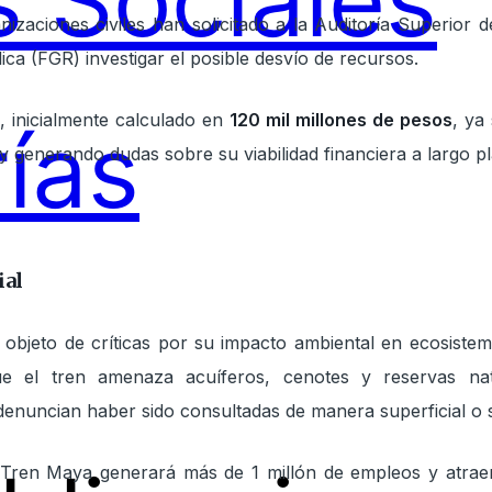
 Sociales
nizaciones civiles han solicitado a la Auditoría Superior 
ica (FGR) investigar el posible desvío de recursos.
, inicialmente calculado en
120 mil millones de pesos
, ya
ías
 y generando dudas sobre su viabilidad financiera a largo p
ial
 objeto de críticas por su impacto ambiental en ecosistema
que el tren amenaza acuíferos, cenotes y reservas na
enuncian haber sido consultadas de manera superficial o s
 Tren Maya generará más de 1 millón de empleos y atraer