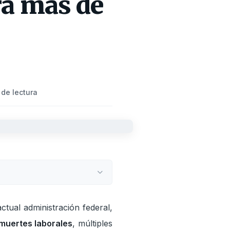
ra más de
 de lectura
tual administración federal,
muertes laborales
, múltiples