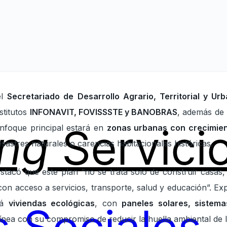
el
Secretariado de Desarrollo Agrario, Territorial y U
stitutos
INFONAVIT, FOVISSSTE y BANOBRAS
, además de 
ing
Servici
enfoque principal estará en
zonas urbanas con crecimien
sastres naturales o carencias habitacionales históricas.
tacó que este plan “no se trata solo de construir casas,
 con acceso a servicios, transporte, salud y educación”. E
rá
viviendas ecológicas
, con
paneles solares, sistem
línea con su compromiso de reducir la huella ambiental de l