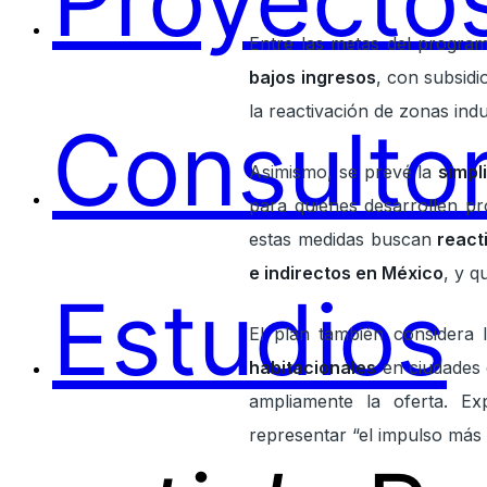
Proyectos
Entre las metas del progra
bajos ingresos
, con subsidi
la reactivación de zonas ind
Consultor
Asimismo, se prevé la
simpl
para quienes desarrollen pr
estas medidas buscan
react
e indirectos en México
, y 
Estudios
El plan también considera l
habitacionales
en ciudade
ampliamente la oferta. Ex
representar “el impulso más