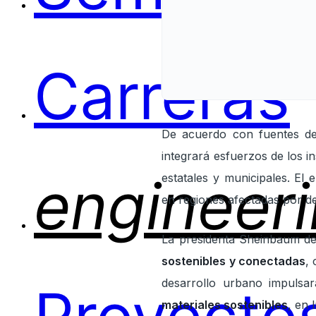
Carreras
De acuerdo con fuentes d
integrará esfuerzos de los in
engineer
estatales y municipales. El 
en regiones afectadas por de
La presidenta Sheinbaum des
sostenibles y conectadas
,
desarrollo urbano impulsa
materiales sostenibles
, en 