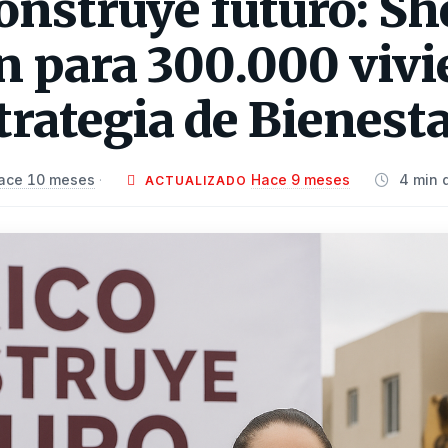
onstruye futuro: S
n para 300.000 viv
strategia de Bienest
ace 10 meses
Hace 9 meses
4 min 
·
ACTUALIZADO