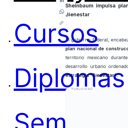
Sheinbaum impulsa plan
Bienestar
Cursos
El gobierno federal, encabe
plan nacional de construc
territorio mexicano durant
Diplomas
desarrollo urbano ordenado
estrategia “Bienestar”
.
Seminari