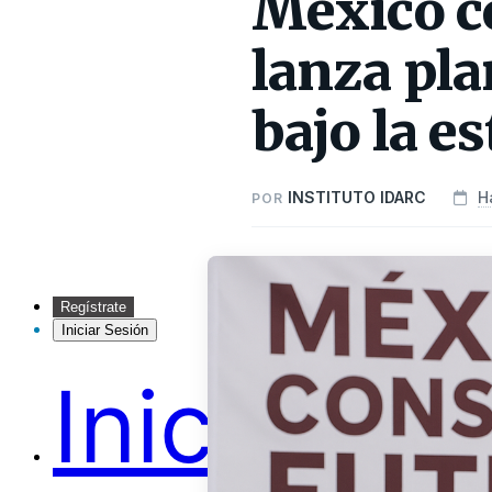
México c
lanza pla
bajo la e
INSTITUTO IDARC
H
POR
Regístrate
Iniciar Sesión
Inicio