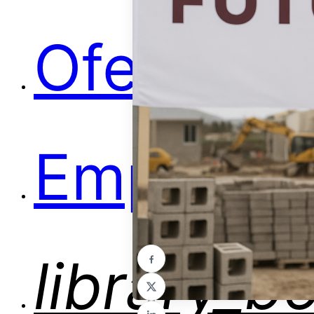
Ofertas
Empleos
library_b