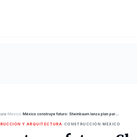
tura
›
Mexico
›
México construye futuro: Sheinbaum lanza plan para 300.000 viviendas bajo la estrategia de Bienestar
RUCCIÓN Y ARQUITECTURA
›
CONSTRUCCIÓN
›
MEXICO