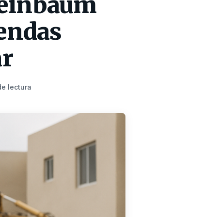
heinbaum
iendas
ar
de lectura