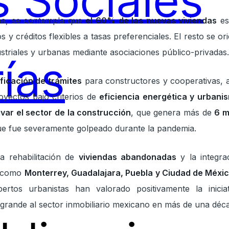
 Sociales
ma, se contempla que
el 60% de las nuevas viviendas
es
os y créditos flexibles a tasas preferenciales. El resto se o
ustriales y urbanas mediante asociaciones público-privadas
ías
ificación de trámites
para constructores y cooperativas, a
oyectos bajo criterios de
eficiencia energética y urbani
ivar el sector de la construcción
, que genera más de
6 m
que fue severamente golpeado durante la pandemia.
a rehabilitación de
viviendas abandonadas
y la integr
s como
Monterrey, Guadalajara, Puebla y Ciudad de Méxi
pertos urbanistas han valorado positivamente la inicia
 grande al sector inmobiliario mexicano en más de una déca