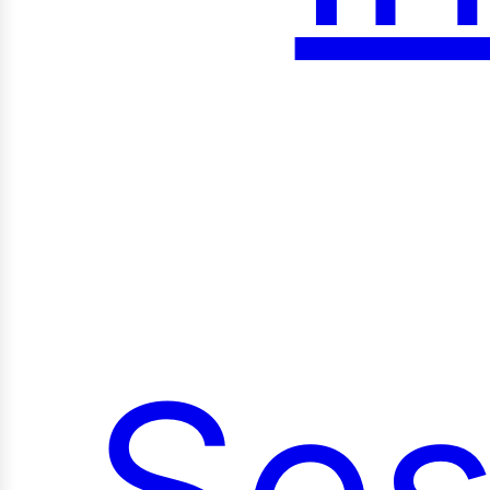
roy
Ses