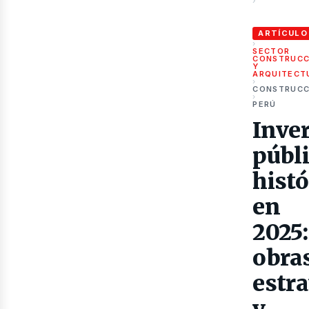
›
Inversión púb
ARTÍCULO
›
SECTOR
CONSTRUCC
Y
ubl
ARQUITECT
›
CONSTRUCC
›
PERÚ
Inve
públ
histó
en
2025:
obra
estra
y