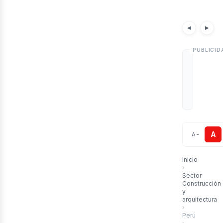
art
Noticias
Artículos
Notici
◀
▶
A
A
−
Inicio
›
Sector
Construcción
y
arquitectura
›
Perú