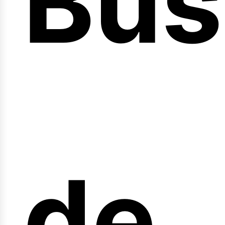
Bús
nici
de