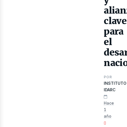
alia
clave
para
el
desar
naci
ibr
POR
INSTITUTO
IDARC
Hace
1
año