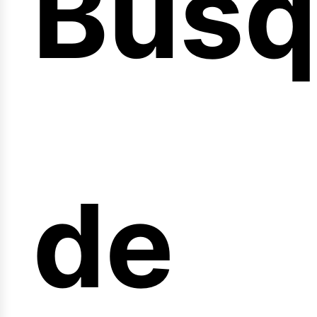
Búsq
nicio
de