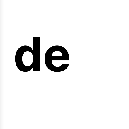
arre
de