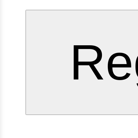
ervi
Re