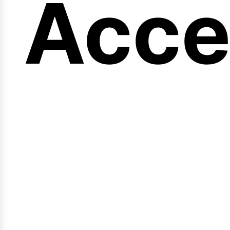
eng
Acce