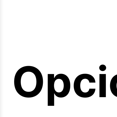
emin
Opci