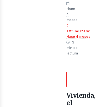
evis
Hace
4
meses
ACTUALIZADO
Hace 4 meses
3
min de
lectura
TABLA DE
CONTENIDOS
Vivienda,
el