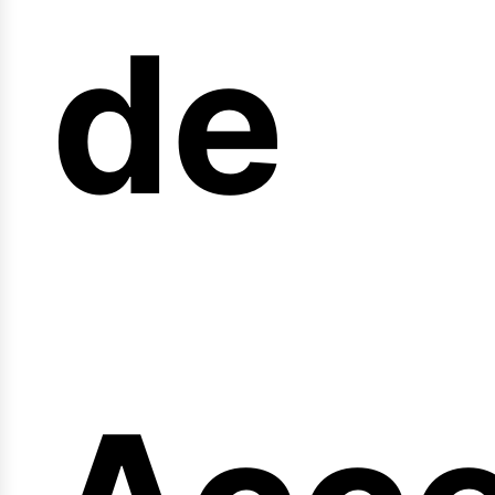
arre
de