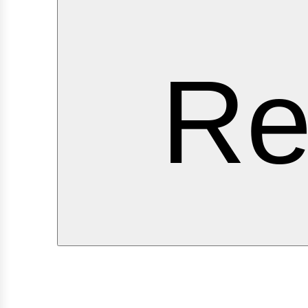
ervi
Re