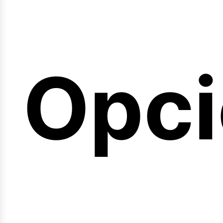
emin
Opci