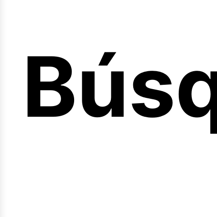
Bús
nicio