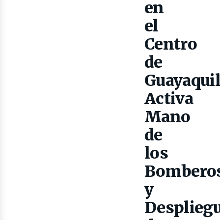
en
el
Centro
de
ibro
Guayaqui
Activa
Mano
de
los
Bombero
y
Desplieg