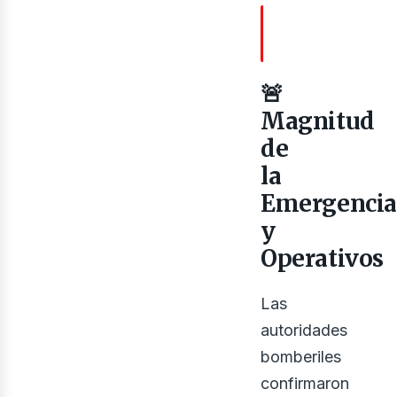
TABLA DE
CONTENIDOS
gri
🚨
Magnitud
de
la
Emergenci
y
Operativos
Las
autoridades
bomberiles
confirmaron