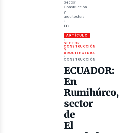
ublica
Sector
Construcción
y
arquitectura
›
ECUADOR: En Rumihúrco, sector de El Condado, norte de Quito, habrá un intercambiador vial
ARTÍCULO
›
SECTOR
CONSTRUCCIÓN
Y
ARQUITECTURA
›
CONSTRUCCIÓN
ECUADOR:
ibros
En
Rumihúrco,
sector
de
El