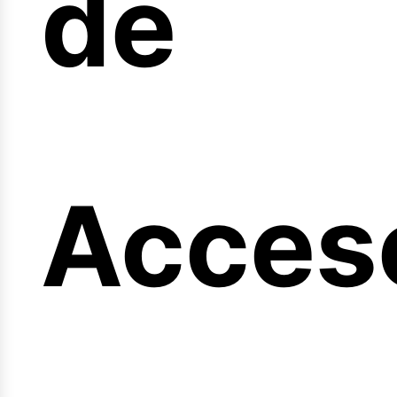
de
ngi
Acces