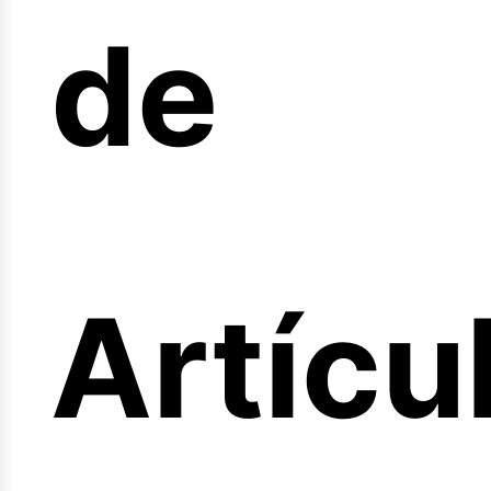
de
fertas
Artícu