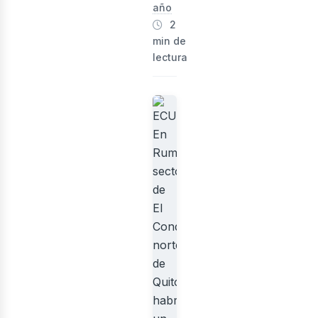
rid
año
2
min de
lectura