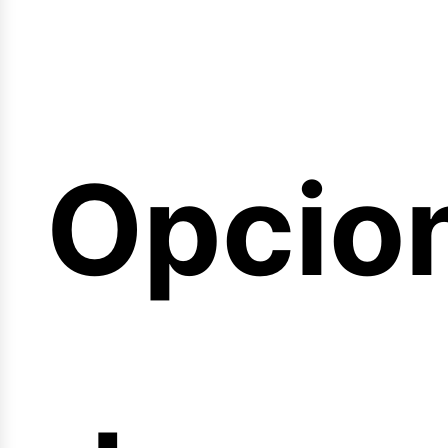
eminar
Opcio
arrera