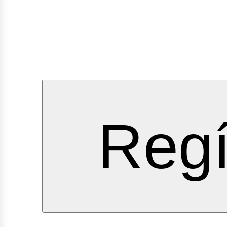
ervici
Regí