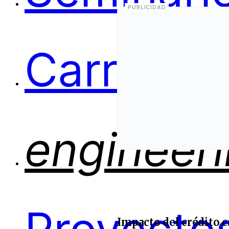
Carreras
engineer
Impacto del crédito c