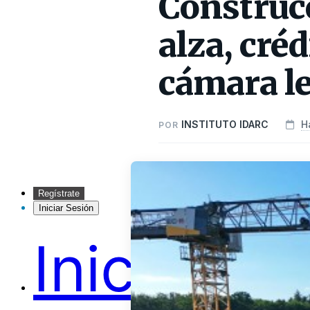
Construcc
alza, cré
cámara l
INSTITUTO IDARC
H
POR
Regístrate
Iniciar Sesión
Inicio