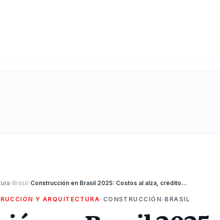
tura
›
Brasil
›
Construcción en Brasil 2025: Costos al alza, crédito caro y un crecimiento en cámara lenta
RUCCIÓN Y ARQUITECTURA
›
CONSTRUCCIÓN
›
BRASIL