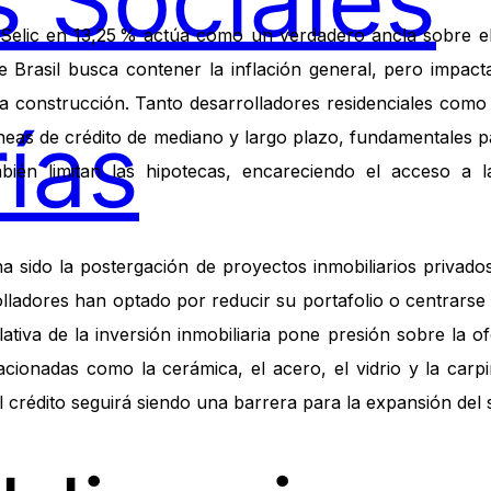
 Sociales
 Selic en 13,25 % actúa como un verdadero ancla sobre el 
de Brasil busca contener la inflación general, pero impac
 la construcción. Tanto desarrolladores residenciales como
ías
líneas de crédito de mediano y largo plazo, fundamentales p
bién limitan las hipotecas, encareciendo el acceso a la
a sido la postergación de proyectos inmobiliarios privado
lladores han optado por reducir su portafolio o centrars
elativa de la inversión inmobiliaria pone presión sobre la 
lacionadas como la cerámica, el acero, el vidrio y la carpi
el crédito seguirá siendo una barrera para la expansión del 