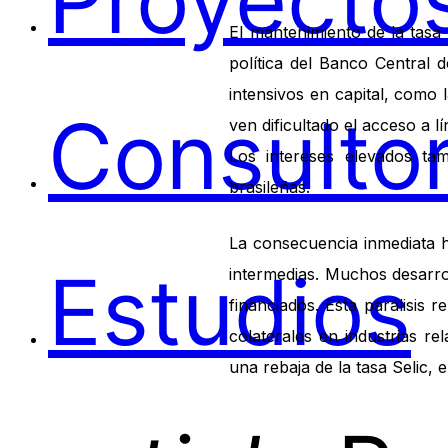
Proyectos
El mantenimiento de la tasa
política del Banco Central 
intensivos en capital, como
Consultor
ven dificultado el acceso a 
Los intereses elevados tam
brasileñas.
La consecuencia inmediata h
Estudios
intermedias. Muchos desarro
financiados. Esta parálisis r
colaterales en industrias re
una rebaja de la tasa Selic, 