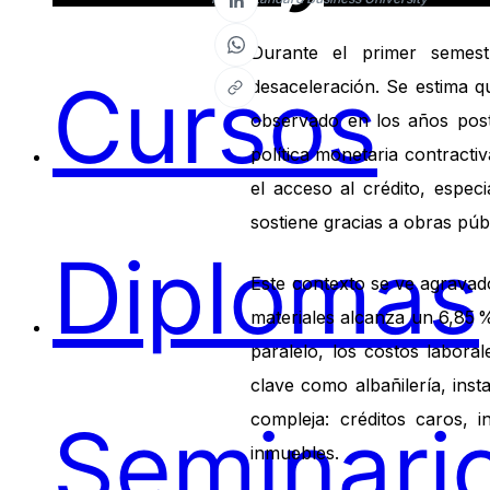
Durante el primer semest
Cursos
desaceleración. Se estima q
observado en los años poste
política monetaria contracti
el acceso al crédito, espec
sostiene gracias a obras púb
Diplomas
Este contexto se ve agravado
materiales alcanza un 6,85 
paralelo, los costos labor
clave como albañilería, inst
compleja: créditos caros,
Seminari
inmuebles.