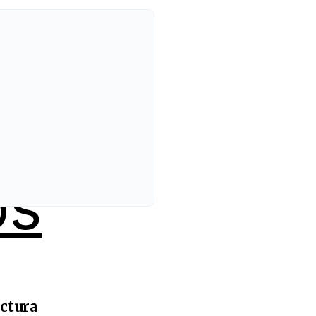
os
uctura