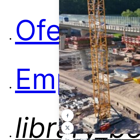
Ofertas
Empleos
library_b
Foto: Standard Business University