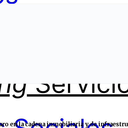
ing
Servici
aro en la cadena inmobiliaria y de infraestr