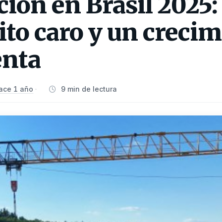
ión en Brasil 2025:
dito caro y un creci
enta
ace 1 año
9 min de lectura
·