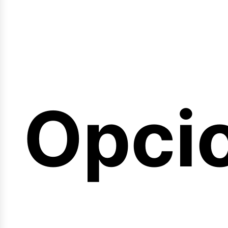
emin
Opci