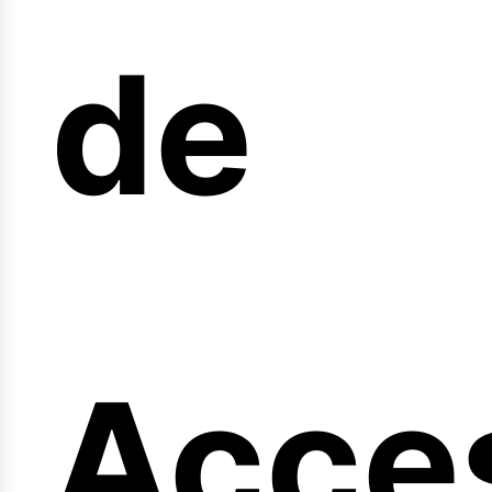
arrer
de
Acce