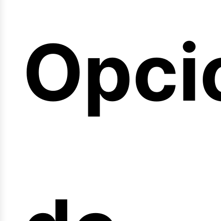
emin
Opci
arre