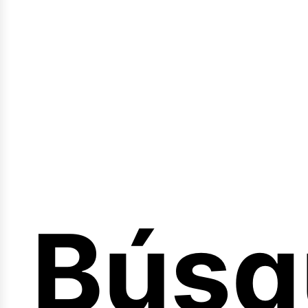
Sesió
Búsq