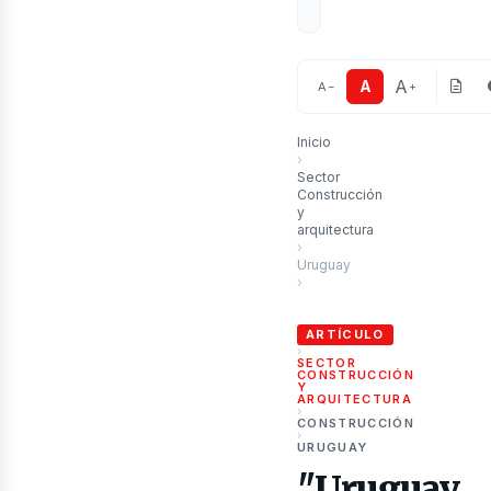
A
A
A
−
+
Inicio
›
Sector
ubli
Construcción
y
arquitectura
›
Uruguay
›
"Uruguay renueva su infraestr
ARTÍCULO
›
SECTOR
CONSTRUCCIÓN
Y
ARQUITECTURA
›
CONSTRUCCIÓN
›
URUGUAY
"Uruguay