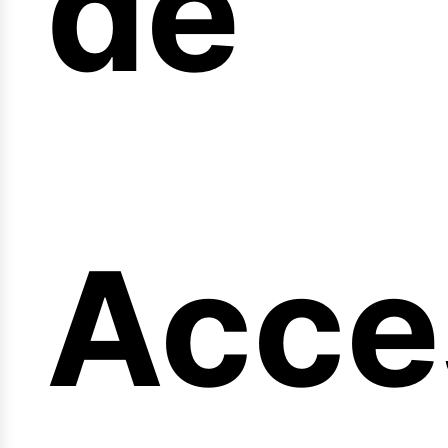
de
eng
Acce