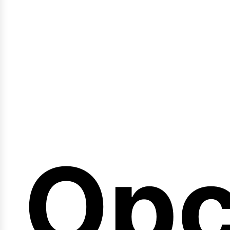
emi
Opc