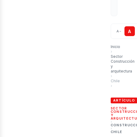
A
A
−
Inicio
›
Sector
Construcción
y
arquitectura
›
Chile
›
Movilidad Mode
ARTÍCULO
›
SECTOR
CONSTRUCC
Y
ARQUITECT
›
CONSTRUCC
›
CHILE