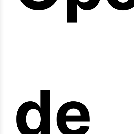
arr
de