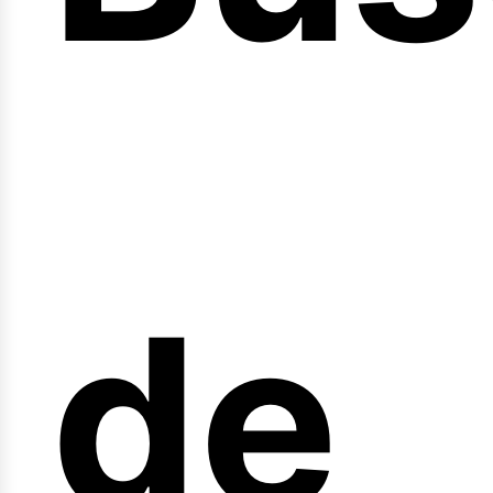
nici
de