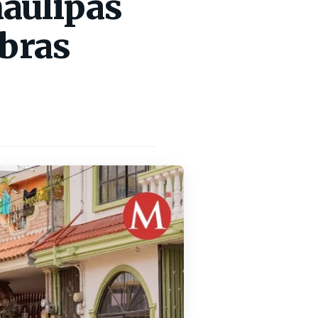
aulipas
obras