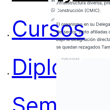
infraestructura diversa, p
Construcción (CMIC).
Cursos
El organismo en su Delega
del sector, tanto afiliadas
bajo la designación direct
se quedan rezagados Tamp
Diplomas
Seminari