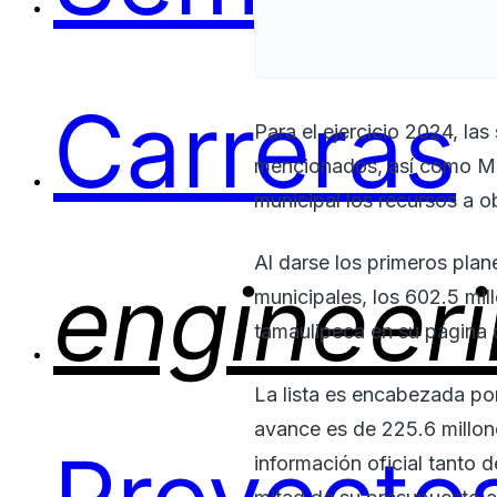
Carreras
Para el ejercicio 2024, la
mencionados, así como M
municipal los recursos a o
Al darse los primeros pla
engineer
municipales, los 602.5 mil
tamaulipeca en su página o
La lista es encabezada po
avance es de 225.6 millon
información oficial tanto 