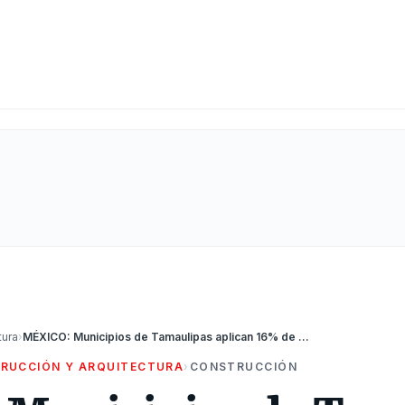
tura
›
MÉXICO: Municipios de Tamaulipas aplican 16% de su recurso a obras públicas en primer semestre
RUCCIÓN Y ARQUITECTURA
›
CONSTRUCCIÓN