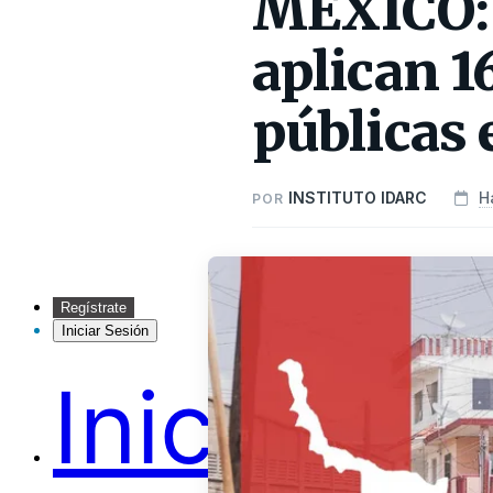
MÉXICO: 
aplican 1
públicas
INSTITUTO IDARC
H
POR
Regístrate
Iniciar Sesión
Inicio