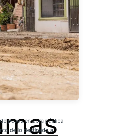
amas
 de pesos en obra pública
ento de lo destinado a