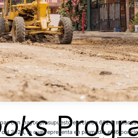
ooks
Progr
pas con mayor presupuesto ejercieron 602.5 millones
 del 2024, lo cual representa en promedio el 16 por ci