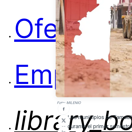
Ofertas
Empleos
Foto: MILENIO
library_b
Los municipios de Tamauli
durante el primer semestre