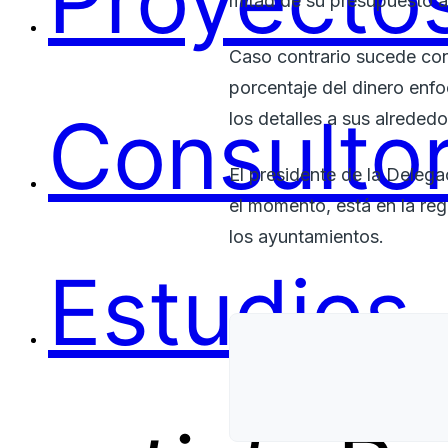
Proyectos
mitad de su presupuesto a
Caso contrario sucede co
porcentaje del dinero enfo
Consultor
los detalles a sus alreded
El presidente de la Deleg
el momento, está en la reg
los ayuntamientos.
Estudios