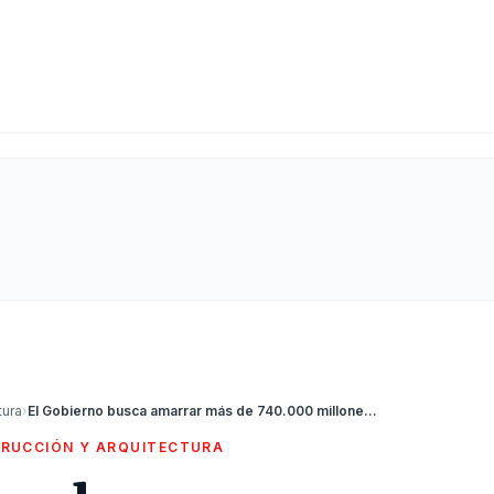
tura
›
El Gobierno busca amarrar más de 740.000 millones de pesos en inversiones eléctricas mixtas y privadas
RUCCIÓN Y ARQUITECTURA