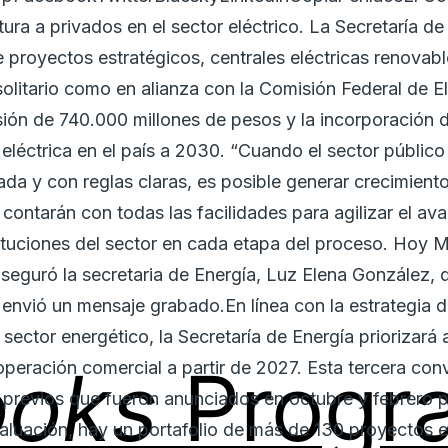
ura a privados en el sector eléctrico. La Secretaría d
 proyectos estratégicos, centrales eléctricas renovab
litario como en alianza con la Comisión Federal de El
rsión de 740.000 millones de pesos y la incorporación
eléctrica en el país a 2030. “Cuando el sector público 
ada y con reglas claras, es posible generar crecimient
e contarán con todas las facilidades para agilizar el a
tituciones del sector en cada etapa del proceso. Hoy M
 aseguró la secretaria de Energía, Luz Elena González, q
envió un mensaje grabado.En línea con la estrategia de
l sector energético, la Secretaría de Energía priorizar
ooks
Progr
peración comercial a partir de 2027. Esta tercera con
n previos que fueron anunciados en octubre y febrero
valuación, hay un portafolio de más de 130 proyectos 