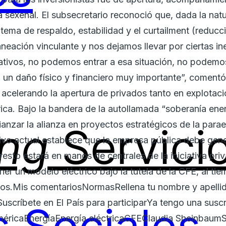
 sexenal. El subsecretario reconoció que, dada la natu
 tema de respaldo, estabilidad y el curtailment (reducc
eación vinculante y nos dejamos llevar por ciertas in
tivos, no podemos entrar a esa situación, no podemo
a un daño físico y financiero muy importante”, coment
acelerando la apertura de privados tanto en explotaci
ca. Bajo la bandera de la autollamada “soberanía ener
anzar la alianza en proyectos estratégicos de la para
ing
Servici
ivo actual establece que la empresa pública debe gene
l resto estará en manos de centrales de la iniciativa pri
ner un modelo eléctrico bajo la tutela de la CFE, al ti
ados.Mis comentariosNormasRellena tu nombre y apelli
scríbete en El País para participarYa tengo una susc
éricaEnergíaEnergía eléctricaCFEClaudia Sheinbaum