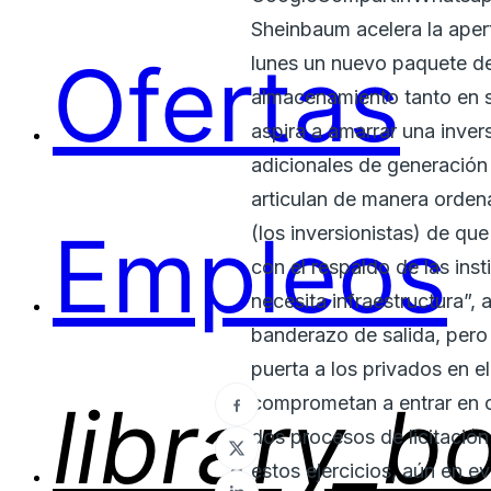
Sheinbaum acelera la apert
Ofertas
lunes un nuevo paquete de
almacenamiento tanto en so
aspira a amarrar una inve
adicionales de generación 
articulan de manera orden
Empleos
(los inversionistas) de qu
con el respaldo de las ins
necesita infraestructura”,
banderazo de salida, pero 
puerta a los privados en e
library_b
comprometan a entrar en o
dos procesos de licitació
estos ejercicios, aún en e