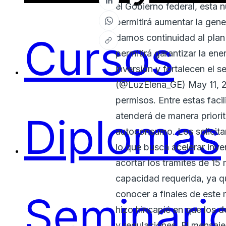
el Gobierno federal, esta 
permitirá aumentar la ge
Cursos
damos continuidad al plan 
permitirá garantizar la ene
inversión y fortalecen el
(@LuzElena_GE) May 11, 202
permisos. Entre estas fac
Diplomas
atenderá de manera priorita
autoconsumo. Los solicita
lo que busca acelerar inve
acortar los trámites de 15
capacidad requerida, ya q
conocer a finales de este 
Seminari
hizo hincapié en que los 
y regulaciones. El mensaje