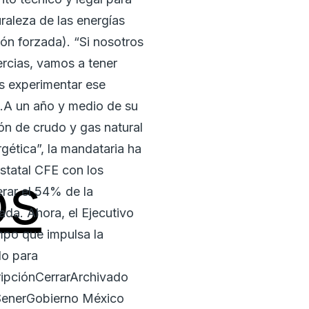
raleza de las energías
ión forzada). “Si nosotros
ercias, vamos a tener
s experimentar ese
ó.A un año y medio de su
ón de crudo y gas natural
gética”, la mandataria ha
estatal CFE con los
os
rar el 54% de la
vada. Ahora, el Ejecutivo
empo que impulsa la
do para
ripciónCerrarArchivado
SenerGobierno México