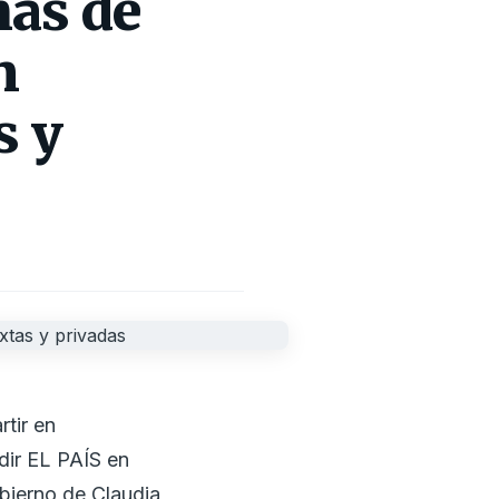
más de
n
s y
tir en
dir EL PAÍS en
ierno de Claudia