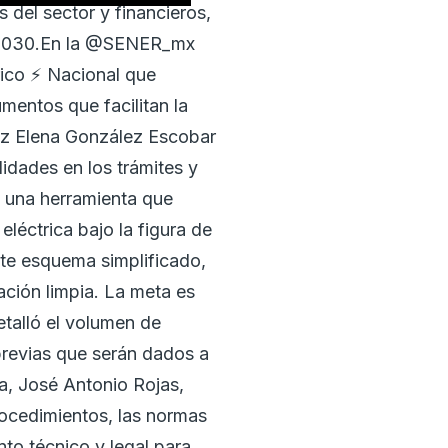
 del sector y financieros,
en 2030.En la @SENER_mx
ico ⚡️ Nacional que
umentos que facilitan la
uz Elena González Escobar
idades en los trámites y
, una herramienta que
eléctrica bajo la figura de
ste esquema simplificado,
ación limpia. La meta es
etalló el volumen de
previas que serán dados a
ía, José Antonio Rojas,
rocedimientos, las normas
to técnico y legal para