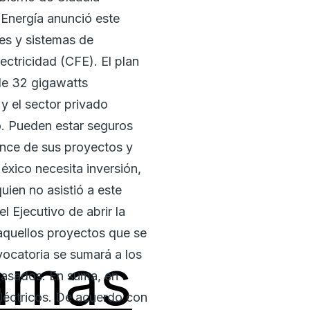
e Energía anunció este
les y sistemas de
ectricidad (CFE). El plan
 de 32 gigawatts
y el sector privado
o. Pueden estar seguros
vance de sus proyectos y
éxico necesita inversión,
uien no asistió a este
l Ejecutivo de abrir la
á aquellos proyectos que se
amas
vocatoria se sumará a los
 pasados. En suma, en
eléctricos. De acuerdo con