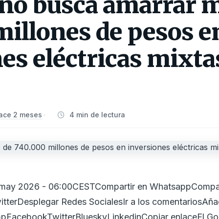
rno busca amarrar 
millones de pesos e
es eléctricas mixta
ace 2 meses
4 min de lectura
·
2 may 2026 - 06:00CESTCompartir en WhatsappCompar
tterDesplegar Redes SocialesIr a los comentariosAña
pFacebookTwitterBlueskyLinkedinCopiar enlaceEl Gob