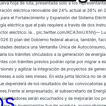
nueva hoja de ruta, presentada solo a los representantes
neración eléctrica renovable del 24% actual al 38% 
para el Fortalecimiento y Expansión del Sistema Eléctr
rgía eléctrica que el país requiere a través de dos instr
 sector eléctrico: la… pic.twitter.com/KCA3mUXNVj— L
6 El plan del Gobierno federal abarca, también, facil
ilidades destaca una Ventanilla Única de Autoconsumo
ria los trámites vinculados a la generación de energía 
ntes con trámites previos podrán optar por migrar a e
rsiones y agilizar la integración de proyectos de gener
 meses a solo seis meses. En esta junta técnica no se d
ue dependerá de los resultados de las convocatorias 
mes.Frente al empresariado, el subsecretario de Energ
os
desarrolladores serán escuchados y se mejorarán los p
 para los inversionistas fue de apertura, acompañamien