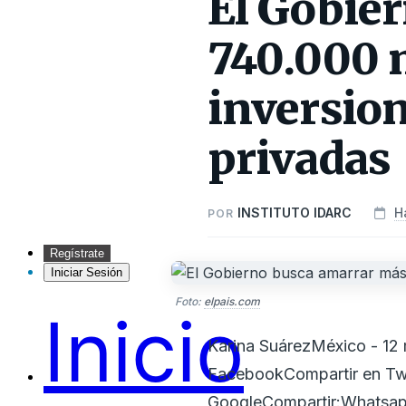
El Gobie
740.000 
inversion
privadas
INSTITUTO IDARC
H
POR
Regístrate
Iniciar Sesión
Foto:
elpais.com
Inicio
Karina SuárezMéxico - 1
FacebookCompartir en Twi
GoogleCompartir:Whatsap