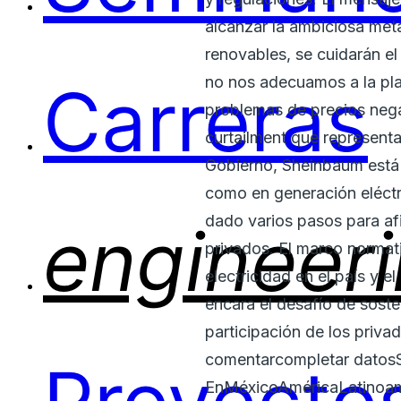
alcanzar la ambiciosa meta
renovables, se cuidarán el
no nos adecuamos a la plan
Carreras
problemas de precios nega
curtailment que represent
Gobierno, Sheinbaum está 
como en generación eléctri
dado varios pasos para afi
engineer
privados. El marco normat
electricidad en el país y e
encara el desafío de soste
participación de los priv
comentarcompletar datosSu
EnMéxicoAméricaLatinoam