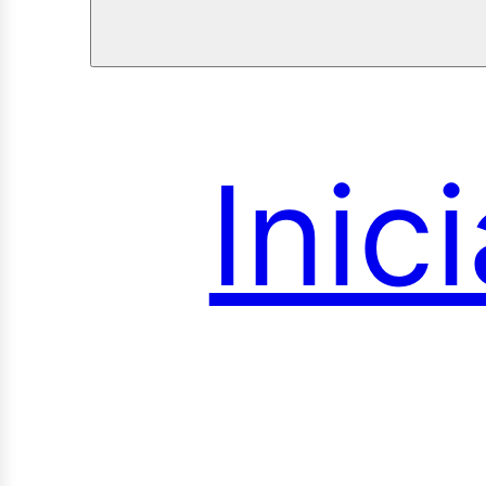
royec
Inici