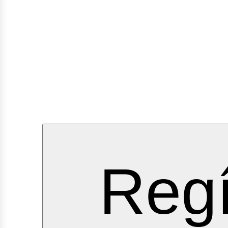
ervici
Regí