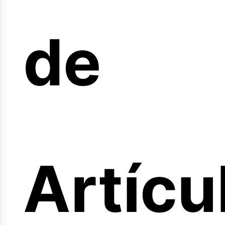
de
fertas
Artícu