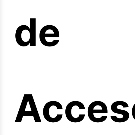
arrera
de
ngi
Acces