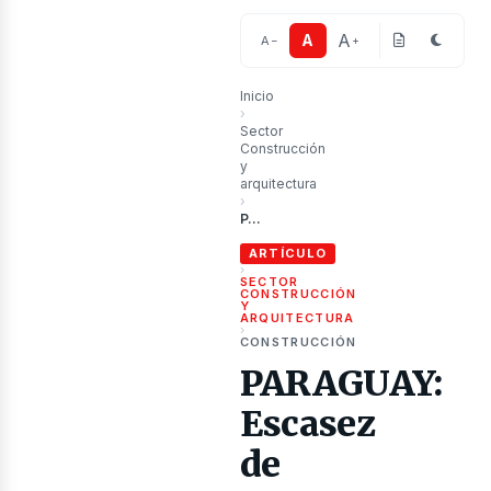
ublica
A
A
A
−
+
Inicio
›
Sector
Construcción
y
arquitectura
›
PARAGUAY: Escasez de cemento llega al 40% por problemas en cementera ajena a la INC
ARTÍCULO
›
SECTOR
CONSTRUCCIÓN
Y
ARQUITECTURA
›
CONSTRUCCIÓN
PARAGUAY:
Escasez
de