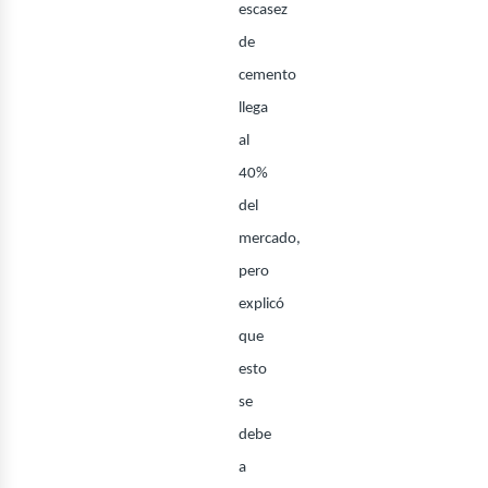
rquite
escasez
de
cemento
llega
al
40%
del
mercado,
pero
explicó
onstr
que
esto
se
debe
a