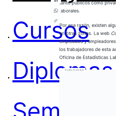
tanto públicos como priva
laborales.
Cursos
Por esa razón, existen alg
en otras zonas. La web
Co
empleados y empleadores de
los trabajadores de esta a
Oficina de Estadísticas L
Diplomas
Seminari