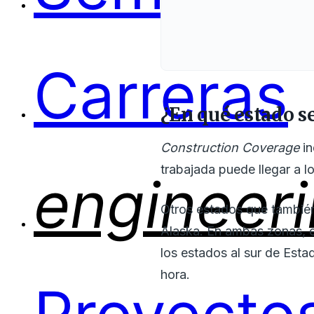
Carreras
¿En qué estado s
Construction Coverage
in
trabajada puede llegar a l
engineer
Otros estados que también
Alaska. En ambas zonas, e
los estados al sur de Est
hora.