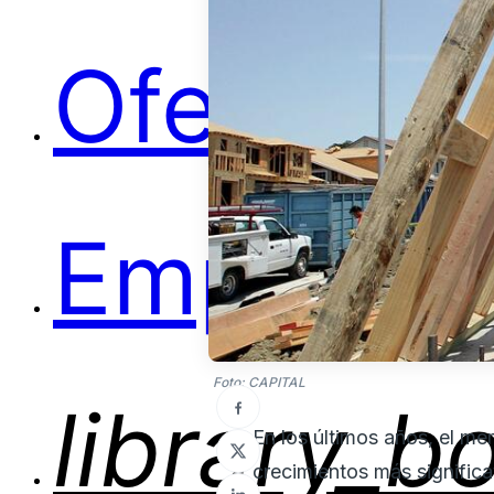
Ofertas
Empleos
Foto: CAPITAL
library_b
En los últimos años, el m
crecimientos más signific