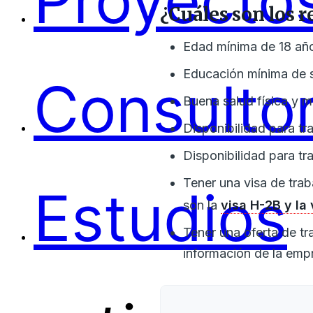
Proyectos
¿Cuáles son los r
Edad mínima de 18 añ
Educación mínima de 
Consultor
Buena salud física y m
Disponibilidad para tr
Disponibilidad para tr
Tener una visa de trab
Estudios
son la
visa H-2B y la 
Tener una oferta de tr
información de la empre