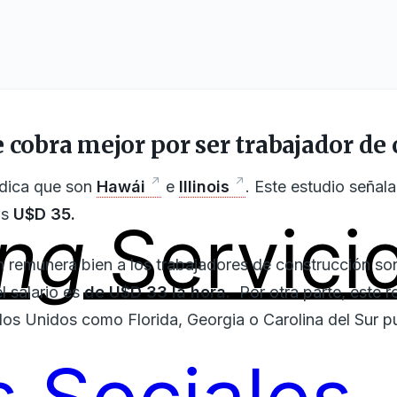
e cobra mejor por ser trabajador de
dica que son
Hawái
e
Illinois
. Este estudio señal
os
U$D 35.
ing
Servici
 remunera bien a los trabajadores de construcción s
l salario es
de U$D 33 la hora.
Por otra parte, este 
ados Unidos como Florida, Georgia o Carolina del Sur