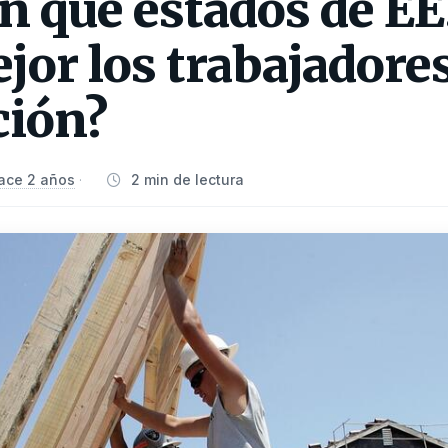
n qué estados de EE
or los trabajadore
ción?
ace 2 años
2 min de lectura
·