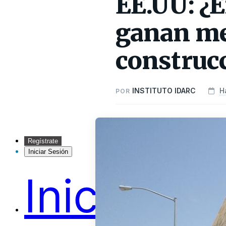
EE.UU: ¿E
ganan mej
construc
INSTITUTO IDARC
H
POR
Regístrate
Iniciar Sesión
Inicio