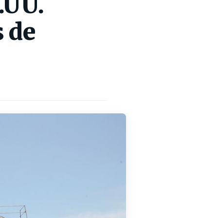
.UU.
s de