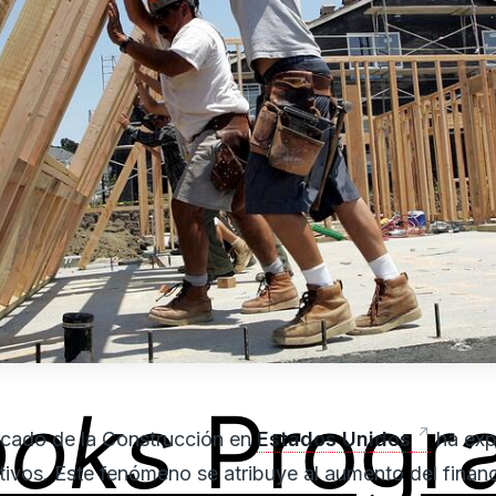
ooks
Progr
ercado de la Construcción en
Estados Unidos
ha exp
ativos. Este fenómeno se atribuye al aumento del fina