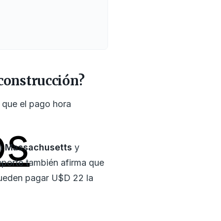
 construcción?
a que el pago hora
os
on
Massachusetts
y
reporte también afirma que
 pueden pagar U$D 22 la