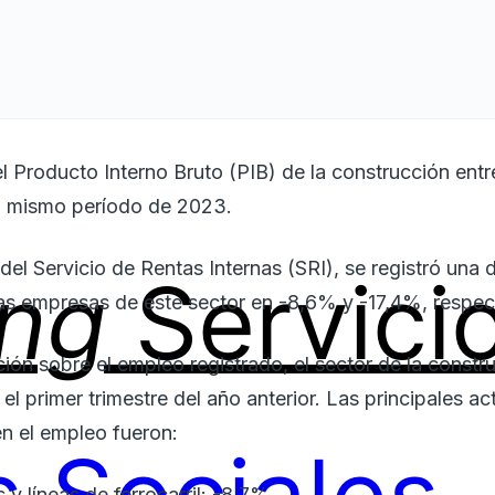
el Producto Interno Bruto (PIB) de la construcción en
al mismo período de 2023.
el Servicio de Rentas Internas (SRI), se registró una 
ing
Servici
as empresas de este sector en -8,6% y -17,4%, respec
ón sobre el empleo registrado, el sector de la constr
l primer trimestre del año anterior. Las principales 
n el empleo fueron:
 y líneas de ferrocarril: -8,7%