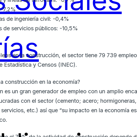
 Sociales
: -7,2%
s de ingeniería civil: -0,4%
 de servicios públicos: -10,5%
ías
leos en la construcción, el sector tiene 79 739 emple
de Estadística y Censos (INEC).
la construcción en la economía?
ión es un gran generador de empleo con un amplio enc
lucradas con el sector (cemento; acero; hormigoneras
 servicios, etc.) así que “su impacto en la economía es
co.
ue el 70% de la actividad de construcción depende de 