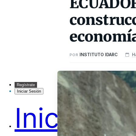
ECUADOR: 
construcc
economí
INSTITUTO IDARC
H
POR
Regístrate
Iniciar Sesión
Inicio