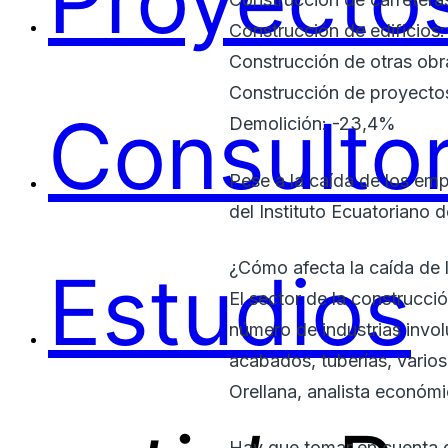
Proyectos
Construcción de edificios
Construcción de otras obra
Construcción de proyectos
Consultor
Demolición: -23,4%
Pese a la caída de los emp
del Instituto Ecuatoriano 
¿Cómo afecta la caída de 
Estudios
El sector de la construcc
número de industrias invo
acabados, tuberías, varios
Orellana, analista económi
Hay que tomar en cuenta q