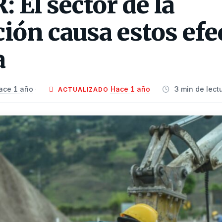
El sector de la
ión causa estos efec
a
ace 1 año
Hace 1 año
3 min de lect
·
ACTUALIZADO