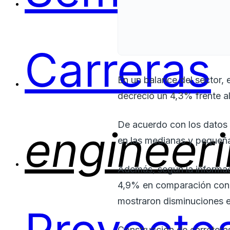
Carreras
En un balance del sector, 
decreció un 4,3% frente 
De acuerdo con los datos d
engineer
en las medianas y pequeñ
Además, según la informaci
4,9% en comparación con e
mostraron disminuciones e
Construcción de carreteras