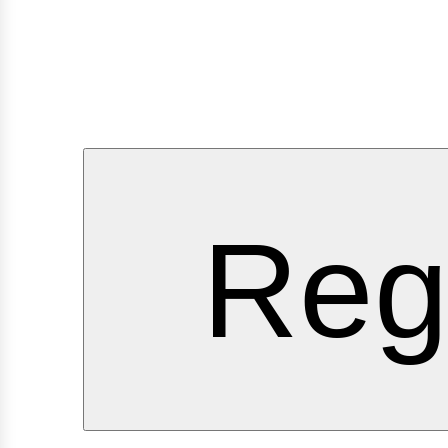
ervici
Reg