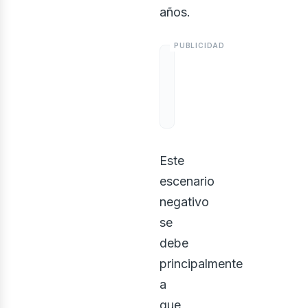
usi
años.
Este
escenario
negativo
se
debe
principalmente
a
que