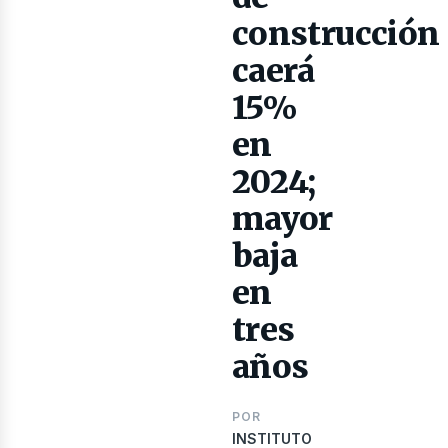
ibros
construcción
caerá
15%
en
2024;
mayor
baja
en
tres
años
POR
INSTITUTO