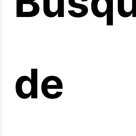
Búsq
icio
de