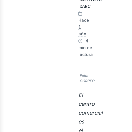
evis
IDARC
Hace
1
año
4
min de
lectura
Foto:
CORREO
El
centro
comercial
es
el