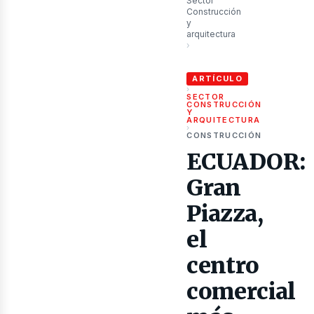
ubli
Sector
Construcción
y
arquitectura
›
ECUADOR: Gran Piazza, el cent
ARTÍCULO
›
SECTOR
CONSTRUCCIÓN
Y
ARQUITECTURA
›
CONSTRUCCIÓN
ECUADOR:
Gran
Piazza,
el
centro
comercial