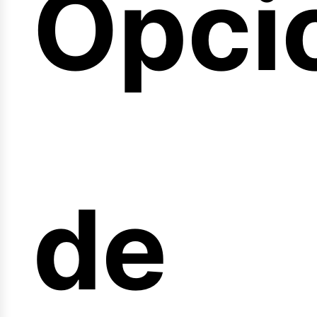
Opci
arre
de