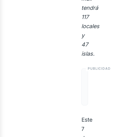
tendrá
117
locales
y
47
islas.
bus
Este
7