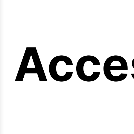
ng
Acce