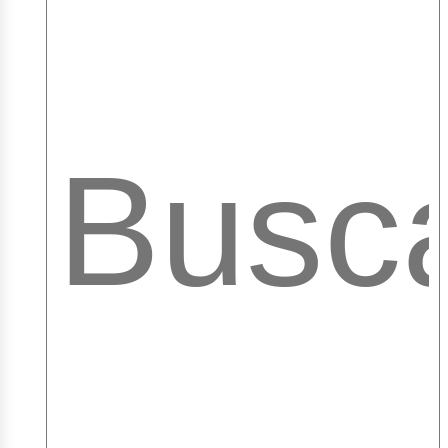
mple
ibr