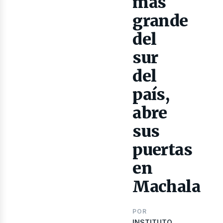
ibros
más
grande
del
sur
del
país,
abre
sus
puertas
en
Machala
POR
INSTITUTO