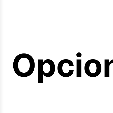
emina
Opcio