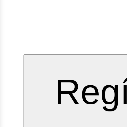
ervici
Regí