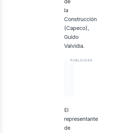
de
la
usi
Construcción
(Capeco),
Guido
Valvidia.
El
representante
de