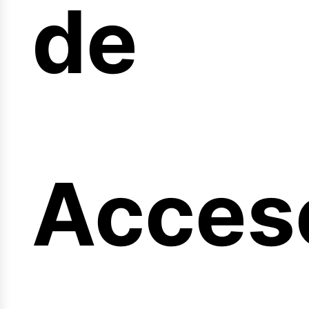
arrera
de
ngi
Acces