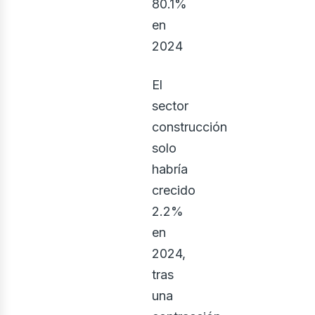
ector
80.1%
en
2024
El
sector
construcción
solo
habría
crecido
2.2%
en
rquite
2024,
tras
una