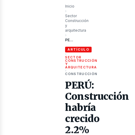
ublica
Inicio
›
Sector
Construcción
y
arquitectura
›
PERÚ: Construcción habría crecido 2.2% en 2024, según Capeco
ARTÍCULO
›
SECTOR
CONSTRUCCIÓN
Y
ARQUITECTURA
›
CONSTRUCCIÓN
PERÚ:
ibros
Construcción
habría
crecido
2.2%