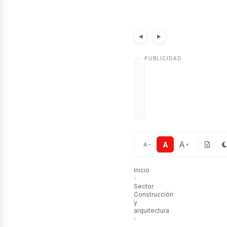
rti
Noticias
Artículos
◀
▶
A
A
A
−
+
Inicio
›
Sector
Construcción
y
arquitectura
›
Construcción en Chile: retos es