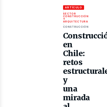
ubli
ARTÍCULO
›
SECTOR
CONSTRUCCIÓN
Y
ARQUITECTURA
›
CONSTRUCCIÓN
Construcci
en
Chile:
retos
estructural
y
una
mirada
al