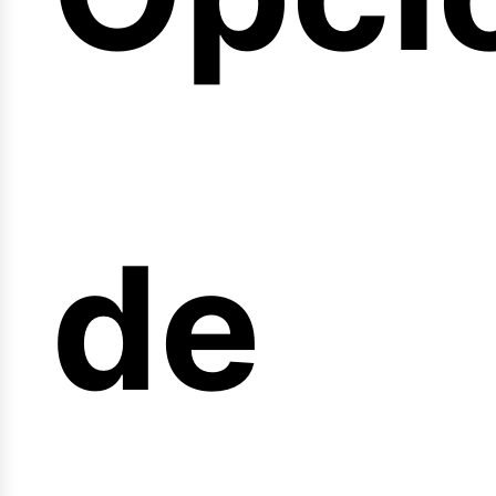
arre
de