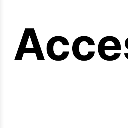
ng
Acce