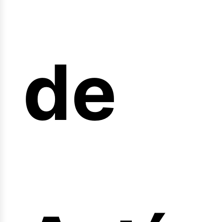
de
fert