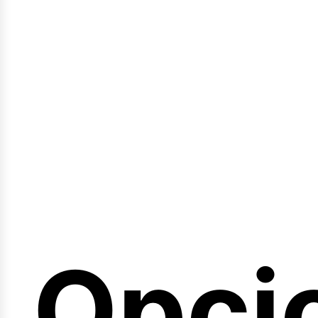
emin
Opci