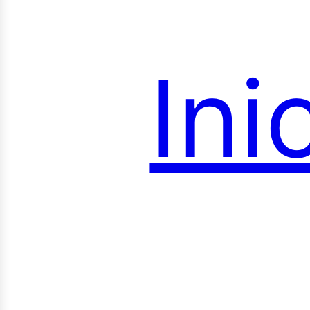
Ini
roye