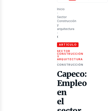
ublic
Inicio
›
Sector
Construcción
y
arquitectura
›
Capeco: Empleo en el sector construcción alcanzó nivel récord en Lima
ARTÍCULO
›
SECTOR
CONSTRUCCIÓN
Y
ARQUITECTURA
›
CONSTRUCCIÓN
Capeco:
Empleo
en
el
sector