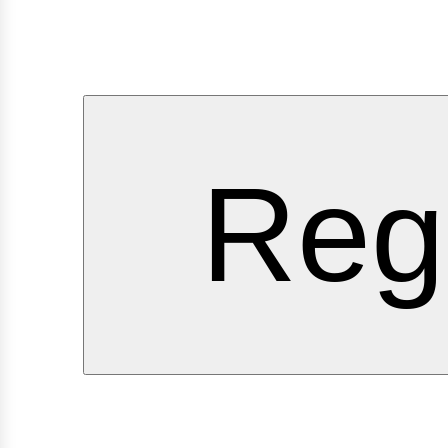
ervici
Regí