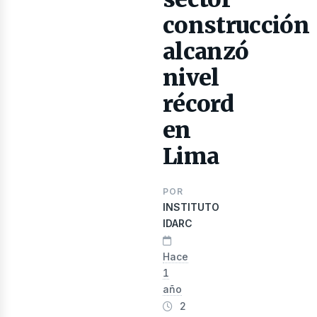
ibros
construcción
alcanzó
nivel
récord
en
Lima
evist
POR
INSTITUTO
IDARC
Hace
1
año
2