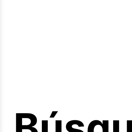
Sesión
Búsq