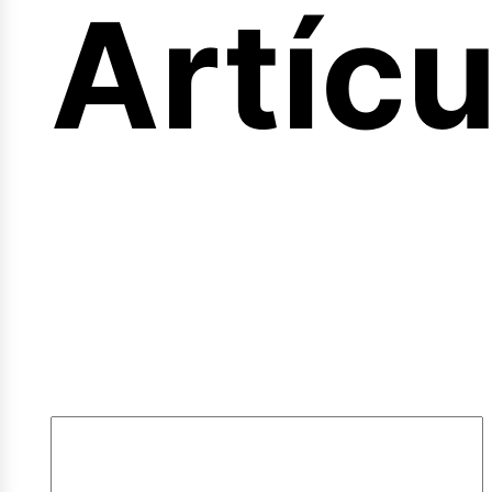
ferta
Artícu
mple