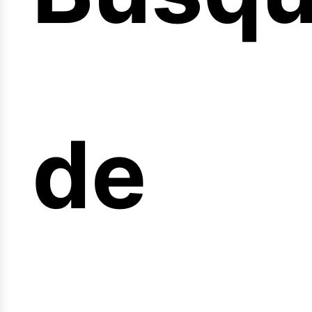
icio
de