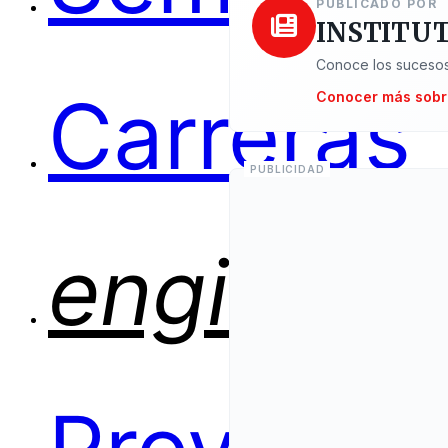
PUBLICADO POR
INSTITUT
Conoce los sucesos
Carreras
Conocer más sobr
engineer