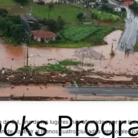
ooks
Progr
 do Sul, una de los lugares más afectados por las inun
an de contruir al menos cuatro ciudades temporales pa