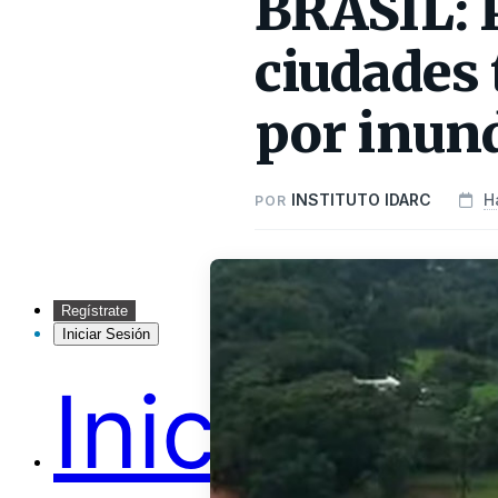
BRASIL: 
ciudades 
por inund
INSTITUTO IDARC
H
POR
Regístrate
Iniciar Sesión
Inicio