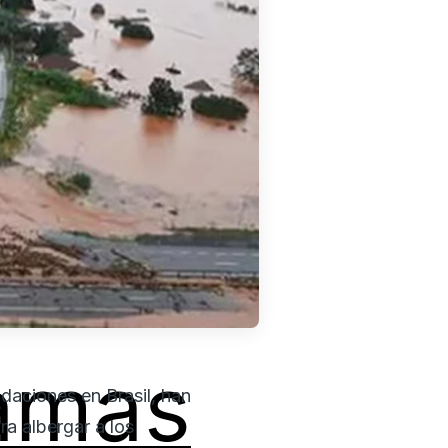
amas
daciones en Brasil, han
ra albergar a los