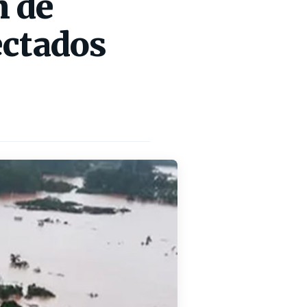
n de
ectados