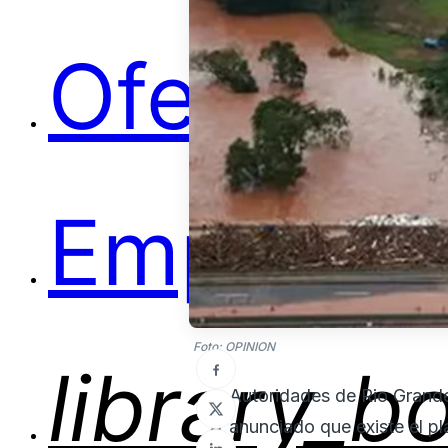
Ofertas
Empleos
Foto: OPINION
library_b
Autoridades de Rio Grande
anunciado que existe el pl