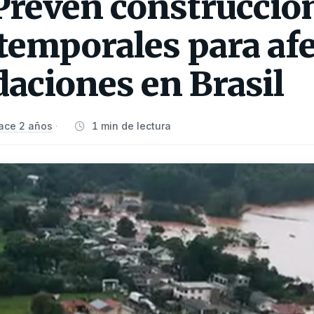
Prevén construcció
temporales para af
aciones en Brasil
ace 2 años
1 min de lectura
·