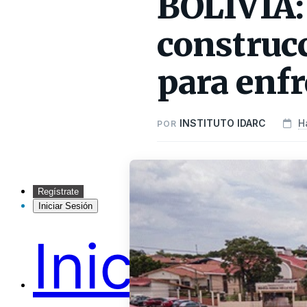
BOLIVIA: 
construcc
para enfr
INSTITUTO IDARC
H
POR
Regístrate
Iniciar Sesión
Inicio