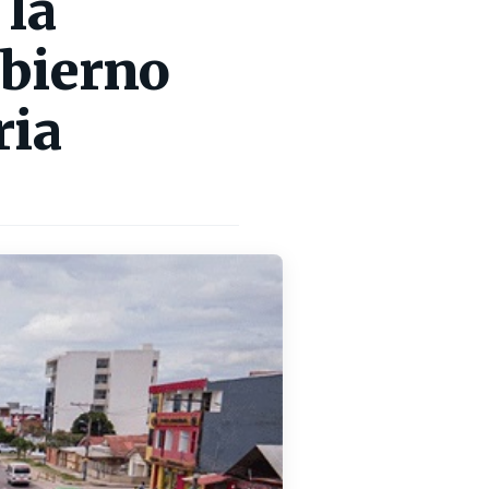
 la
obierno
ria