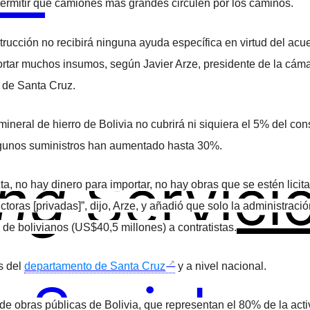
permitir que camiones más grandes circulen por los caminos.
rucción no recibirá ninguna ayuda específica en virtud del acue
portar muchos insumos, según Javier Arze, presidente de la cáma
 de Santa Cruz.
ineral de hierro de Bolivia no cubrirá ni siquiera el 5% del co
lgunos suministros han aumentado hasta 30%.
ing
Servici
ta, no hay dinero para importar, no hay obras que se estén lici
toras [privadas]”, dijo, Arze, y añadió que solo la administració
de bolivianos (US$40,5 millones) a contratistas.
s del
departamento de Santa Cruz
y a nivel nacional.
s de obras públicas de Bolivia, que representan el 80% de la act