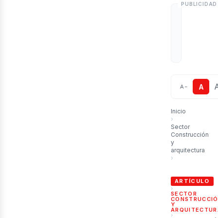
A
A
−
Inicio
›
Sector
Construcción
y
arquitectura
›
Auge de las Tin
ARTÍCULO
›
SECTOR
CONSTRUCCI
Y
ARQUITECTUR
›