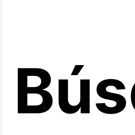
Bús
nici