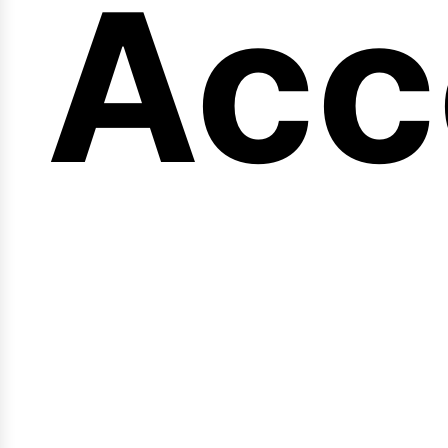
en
Acc