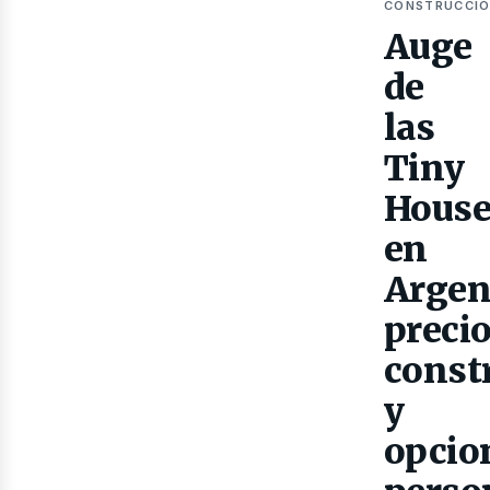
ubl
CONSTRUCCI
Auge
de
las
Tiny
House
en
Argen
precio
const
y
opcio