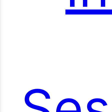
roy
Ses