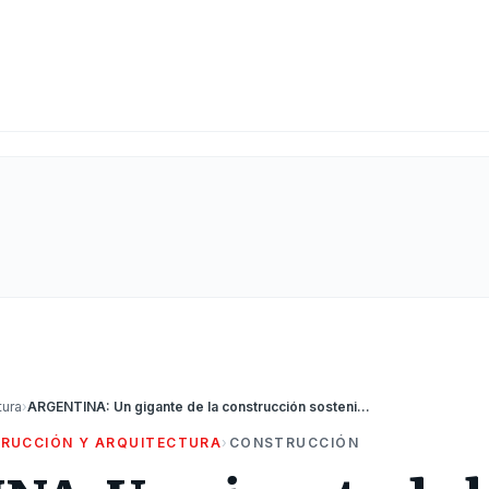
tura
›
ARGENTINA: Un gigante de la construcción sostenible con fuerte presencia en el país invierte u$s815 millones en su expansión regional
RUCCIÓN Y ARQUITECTURA
›
CONSTRUCCIÓN