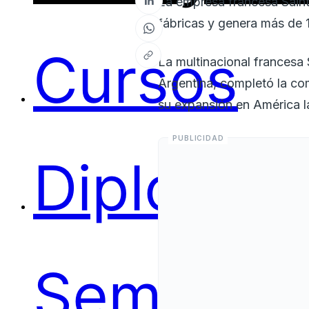
La empresa francesa Saint
fábricas y genera más de 1
Cursos
La multinacional francesa 
Argentina, completó la co
su expansión en América la
Diplomas
Seminari