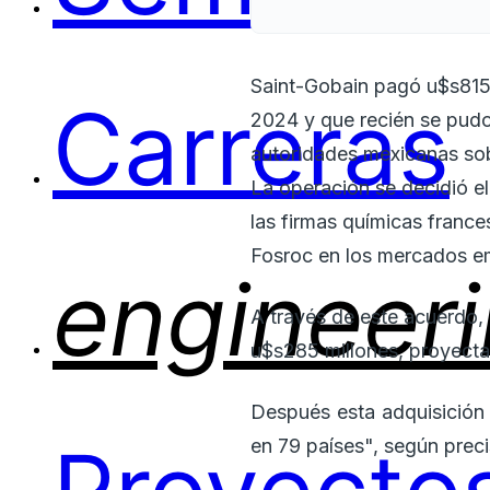
Saint-Gobain pagó u$s815 
Carreras
2024 y que recién se pudo 
autoridades mexicanas so
La operación se decidió e
las firmas químicas franc
Fosroc en los mercados e
engineer
A través de este acuerdo, 
u$s285 millones, proyecta
Después esta adquisición 
en 79 países", según prec