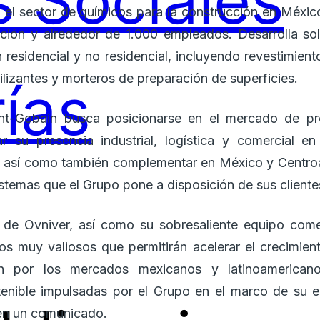
 Sociales
 el sector de químicos para la construcción en Méxi
ación y alrededor de 1.000 empleados. Desarrolla so
residencial y no residencial, incluyendo revestimien
lizantes y morteros de preparación de superficies.
ías
int-Gobain busca posicionarse en el mercado de pr
ar su presencia industrial, logística y comercial e
o, así como también complementar en México y Centro
stemas que el Grupo pone a disposición de sus cliente
 de Ovniver, así como su sobresaliente equipo comer
os muy valiosos que permitirán acelerar el crecimie
n por los mercados mexicanos y latinoamerican
stenible impulsadas por el Grupo en el marco de su e
 en un comunicado.