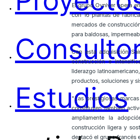
Proyectos
El grupo Ovniver opera en
con 16 plantas de fabric
mercados de construcción 
para baldosas, impermeabi
Consultor
Con esta adquisición Sa
construcción e intensific
liderazgo latinoamerican
productos, soluciones y si
Estudios
"Las prestigiosas marcas
constituyen también activ
ampliamente la adopció
construcción ligera y so
destacó el grupo francés