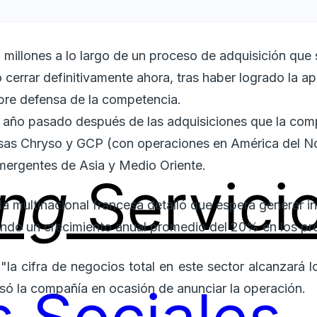
millones a lo largo de un proceso de adquisición que 
cerrar definitivamente ahora, tras haber logrado la a
bre defensa de la competencia.
l año pasado después de las adquisiciones que la com
esas Chryso y GCP (con operaciones en América del N
mergentes de Asia y Medio Oriente.
ing
Servici
la multinacional francesa detalló que espera generar i
ndo un crecimiento anual promedio del 20% en los pr
"la cifra de negocios total en este sector alcanzará l
isó la compañía en ocasión de anunciar la operación.