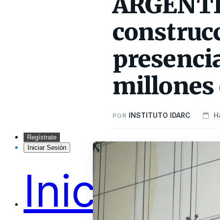
ARGENTIN
construcc
presencia
millones
INSTITUTO IDARC
H
POR
Regístrate
Iniciar Sesión
Inicio