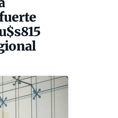
a
fuerte
 u$s815
gional