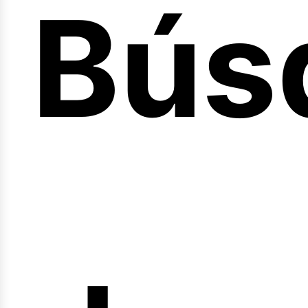
Bús
nici