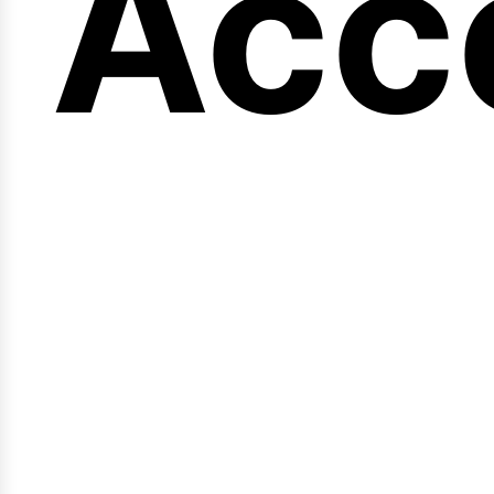
eng
Acc