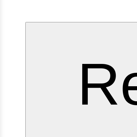
erv
Re