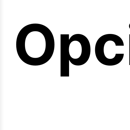
emi
Opc