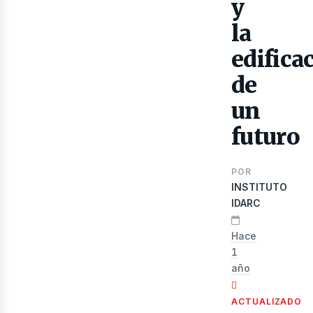
y
la
edifica
de
un
futuro
ibr
POR
INSTITUTO
IDARC
Hace
1
año
ACTUALIZADO