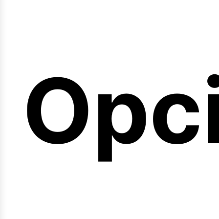
emi
Opc