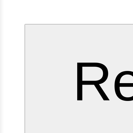
ervi
Re