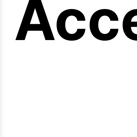
eng
Acc