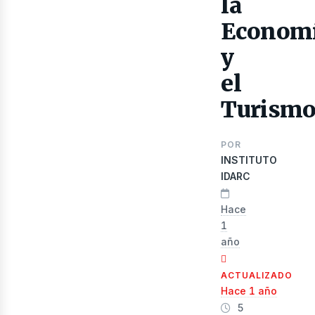
la
ibro
Econom
y
el
Turism
POR
INSTITUTO
IDARC
Hace
1
año
ACTUALIZADO
Hace 1 año
5