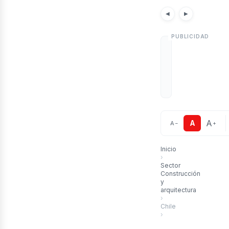
Noticias
Artículos
Noticias por pa
◀
▶
A
A
A
−
+
Inicio
›
Sector
Construcción
y
arquitectura
›
Chile
›
Ampliación del Aeropu