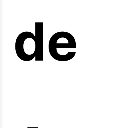
arr
de