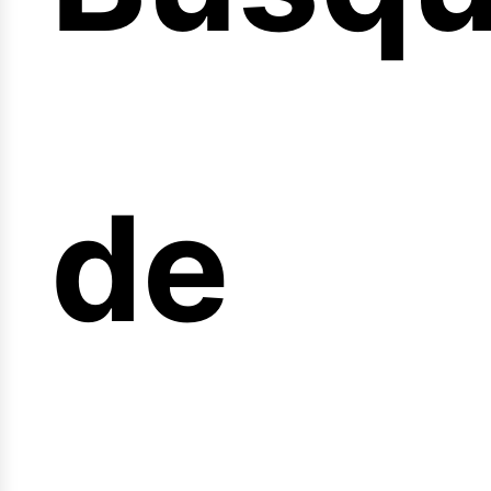
icio
de