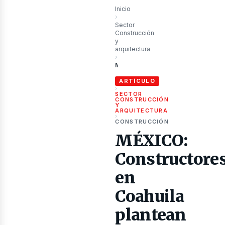
ublic
Inicio
›
Sector
Construcción
y
arquitectura
›
MÉXICO: Constructores en Coahuila plantean usar recursos del ISN para capacitar a pymes
ARTÍCULO
›
SECTOR
CONSTRUCCIÓN
Y
ARQUITECTURA
›
CONSTRUCCIÓN
MÉXICO:
Constructore
en
ibros
Coahuila
plantean