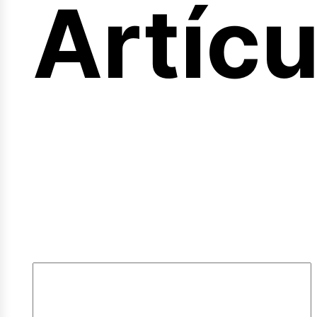
ferta
Artícu
mple