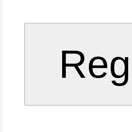
ervici
Regí