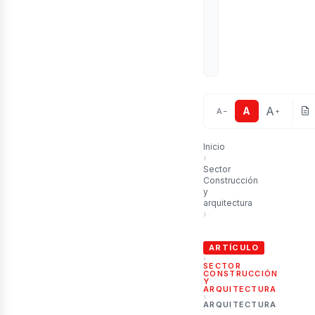
ubli
A
A
A
−
+
Inicio
›
Sector
Construcción
y
arquitectura
›
Entrevista con Tosin Oshin
ARTÍCULO
›
SECTOR
CONSTRUCCIÓN
Y
ARQUITECTURA
›
ARQUITECTURA