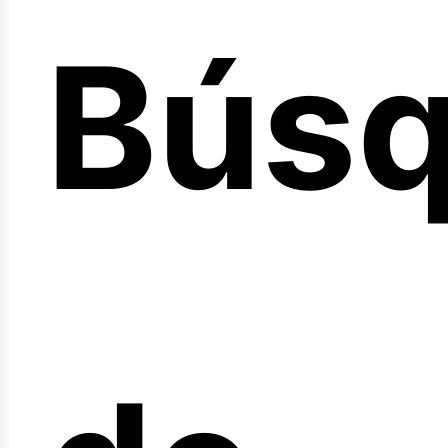
Bús
nicio