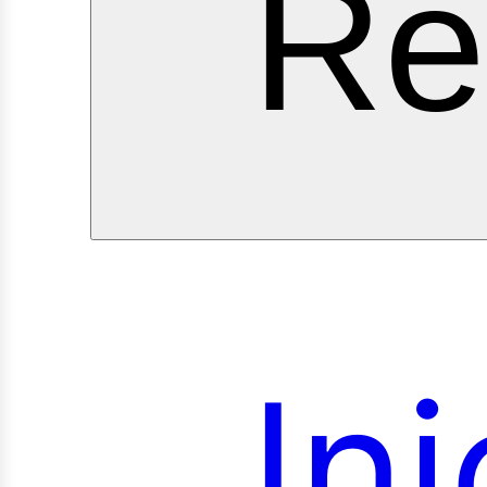
ervi
Re
Ini