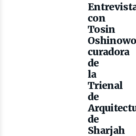
ibro
Entrevist
con
Tosin
Oshinowo
curadora
de
la
Trienal
de
Arquitect
de
Sharjah