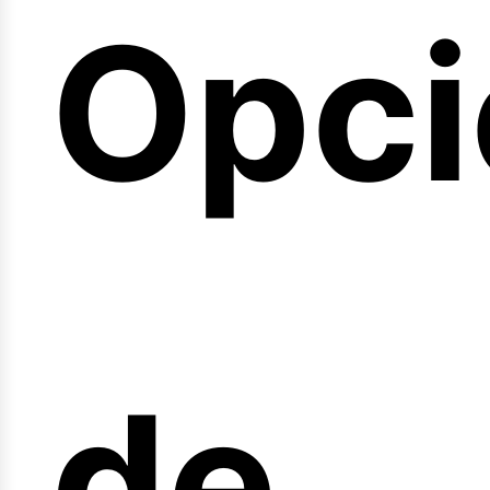
Opci
arre
de