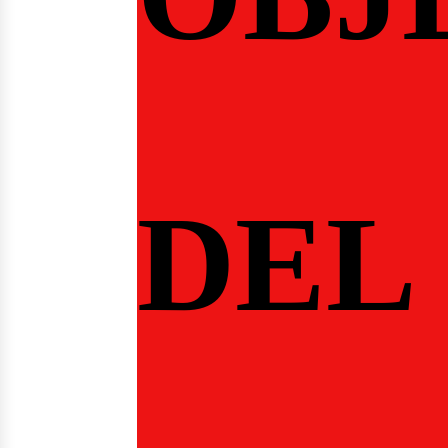
osotro
DEL