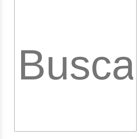
mpleo
ibra