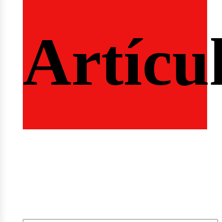
ertas
Artícu