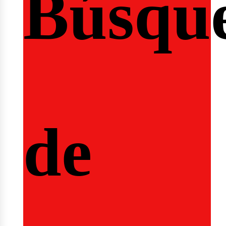
Búsqu
icio
de