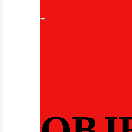
ontáct
OBJ