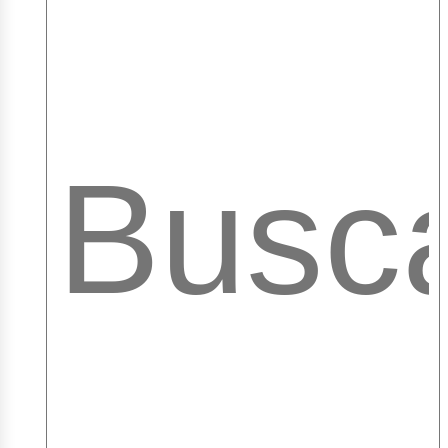
mple
ibr