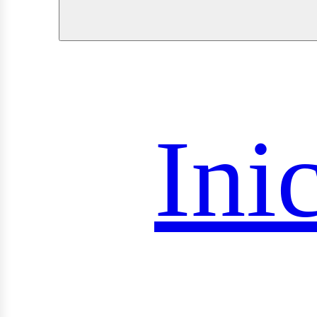
royec
Ini