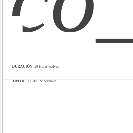
co_
ibros
DURACIÓN:
30 Horas lectivas
TIPO DE CLASES:
Virtuales
evist