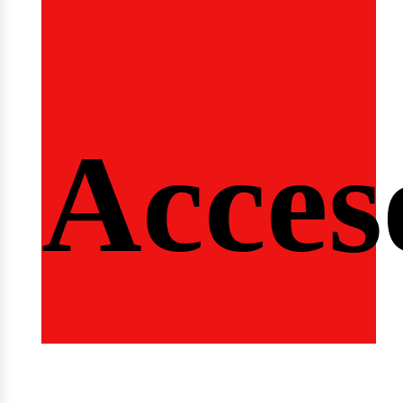
ngi
Acces