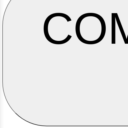
CO
usi