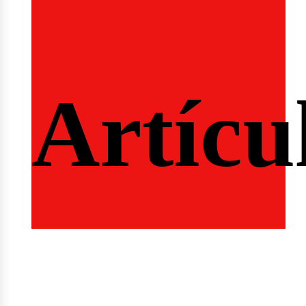
ertas
Artícu