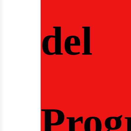
del
Prog