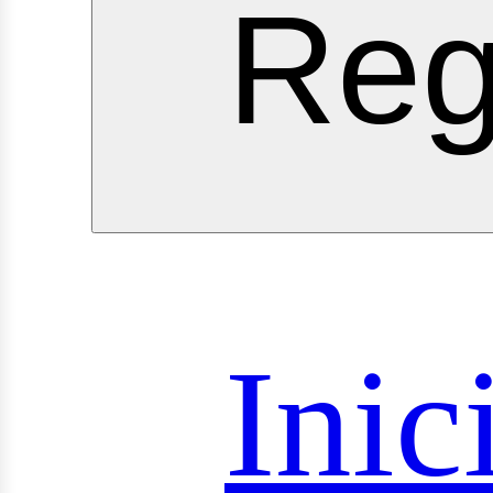
Reg
royect
Inic