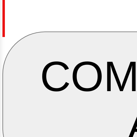
COM
usin