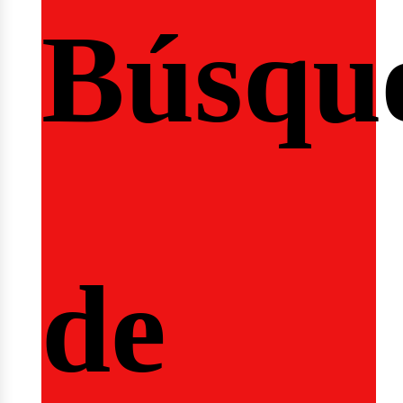
Búsqu
icio
de