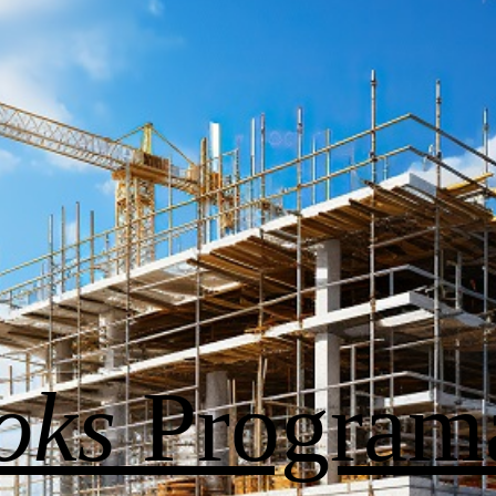
oks
Program