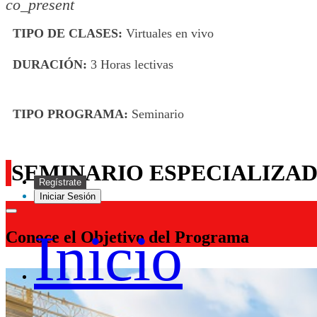
co_present
TIPO DE CLASES:
Virtuales en vivo
DURACIÓN:
3 Horas lectivas
TIPO PROGRAMA:
Seminario
SEMINARIO ESPECIALIZAD
Regístrate
Iniciar Sesión
Inicio
Conoce el Objetivo del Programa