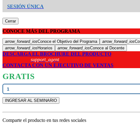
SESIÓN ÚNICA
Cerrar
CONOCE MÁS DEL PROGRAMA
arrow_forward_ios
Conoce el Objetivo del Programa
arrow_forward_ios
Co
arrow_forward_ios
Horarios
arrow_forward_ios
Conoce al Docente
DESCARGA EL BROCHURE DEL PRODUCTO
support_agent
CONTACTA CON UN EJECUTIVO DE VENTAS
GRATIS
INGRESAR AL SEMINARIO
Comparte el producto en tus redes sociales