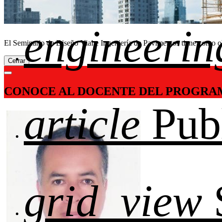
engineerin
El Seminario de Diseño Vial e Ingeniería de Pavimentos tiene como obj
Cerrar
CONOCE AL DOCENTE DEL PROGRA
article
Pub
grid_view