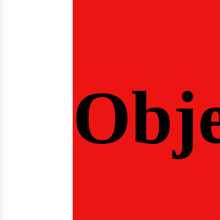
osotr
Obje