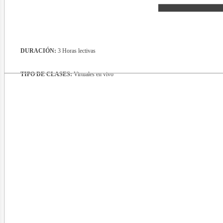
DURACIÓN:
3 Horas lectivas
TIPO DE CLASES:
Virtuales en vivo
evist