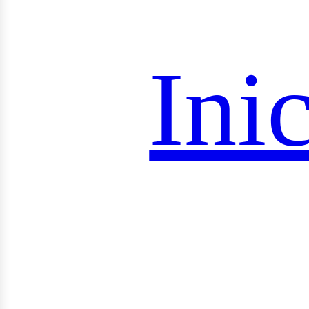
royec
Inic