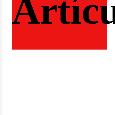
Artíc
mple