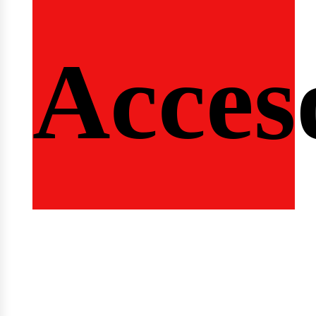
ngi
Acces