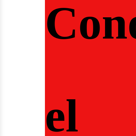
ontác
Con
el