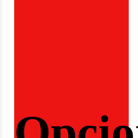
emina
Opcio