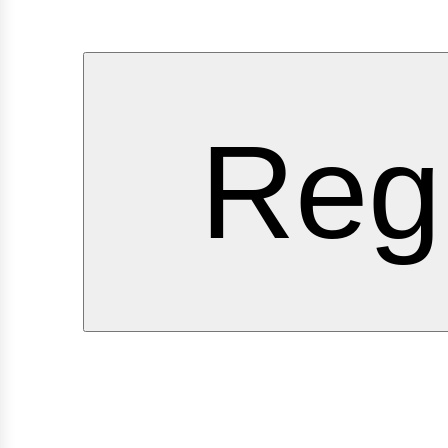
rvicio
Regí