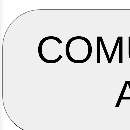
usin
COM