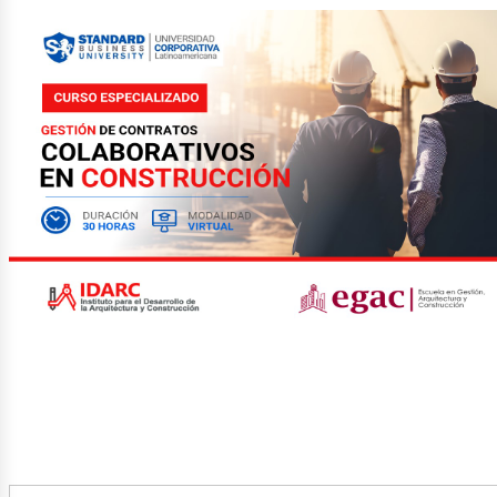
rticl
blicac