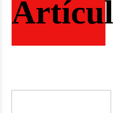
Artícu
mpleo