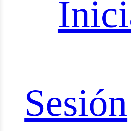
oyect
Inici
ciales
Sesión