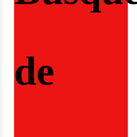
icio
de
ertas