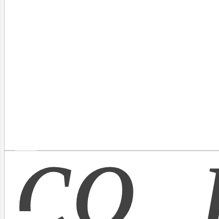
co_
bros