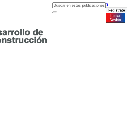
0
Regístrate
al
brand_awa
Iniciar
Sesión